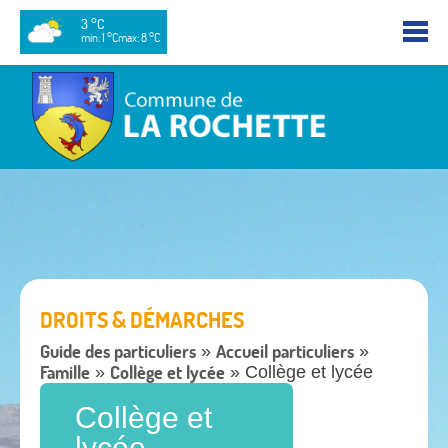
3 °C
min: 1 °C
max: 8 °C
DROITS & DÉMARCHES
Guide des particuliers
Accueil particuliers
»
»
Famille
Collège et lycée
»
» Collège et lycée
Collège et
lycée