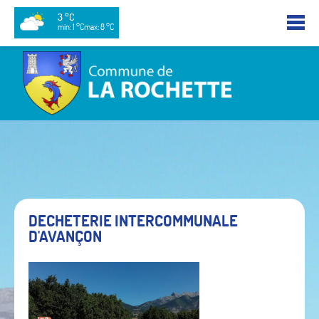
3 °C
min: 1 °C
max: 8 °C
DECHETERIE INTERCOMMUNALE
D'AVANÇON