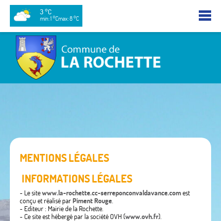
3 °C
min: 1 °C
max: 8 °C
MENTIONS LÉGALES
INFORMATIONS LÉGALES
- Le site
www.la-rochette.cc-serreponconvaldavance.com
est
conçu et réalisé par
Piment Rouge
.
- Editeur : Mairie de la Rochette.
- Ce site est hébergé par la société OVH (
www.ovh.fr
).