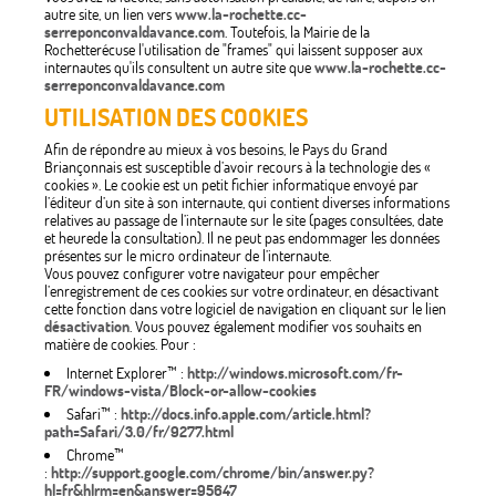
autre site, un lien vers
www.la-rochette.cc-
serreponconvaldavance.com
. Toutefois, la Mairie de la
Rochette
récuse l'utilisation de "frames" qui laissent supposer aux
internautes qu'ils consultent un autre site que
www.la-rochette.cc-
serreponconvaldavance.com
UTILISATION DES COOKIES
Afin de répondre au mieux à vos besoins, le Pays du Grand
Briançonnais est susceptible d’avoir recours à la technologie des «
cookies ». Le cookie est un petit fichier informatique envoyé par
l’éditeur d’un site à son internaute, qui contient diverses informations
relatives au passage de l’internaute sur le site (pages consultées, date
et heurede la consultation). Il ne peut pas endommager les données
présentes sur le micro ordinateur de l’internaute.
Vous pouvez configurer votre navigateur pour empêcher
l’enregistrement de ces cookies sur votre ordinateur, en désactivant
cette fonction dans votre logiciel de navigation en cliquant sur le lien
désactivation
. Vous pouvez également modifier vos souhaits en
matière de cookies. Pour :
Internet Explorer™ :
http://windows.microsoft.com/fr-
FR/windows-vista/Block-or-allow-cookies
Safari™ :
http://docs.info.apple.com/article.html?
path=Safari/3.0/fr/9277.html
Chrome™
:
http://support.google.com/chrome/bin/answer.py?
hl=fr&hlrm=en&answer=95647