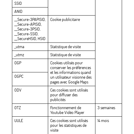
SSID
ANID
__Secure-3PAPISID,
Cookie publicitaire
__Secure-APISID,
__Secure-3PSID,
__Secure-SSID,
__SecureHSID, HSID
_utma
Statistique de visite
_utmz
Statistique de visite
OGP
Cookies utilisés pour
conserver les préférences
et les informations quand
OGPC
un utilisateur visionne des
pages avec Google Maps
ODV
Ces cookies sont utilisés
pour diffuser des
publicités
OTZ
Fonctionnement de
3 semaines
Youtube Vidéo Player
UULE
Ces cookies sont utilisés
14 mois
pour les statistiques de
visite