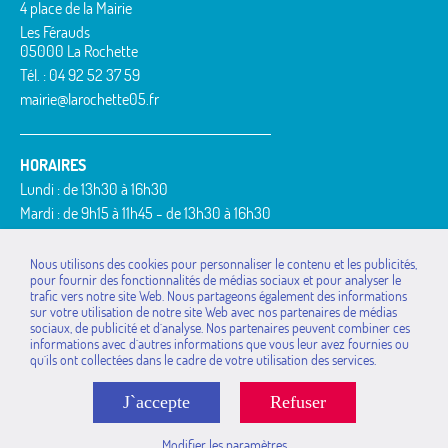
4 place de la Mairie
Les Férauds
05000 La Rochette
Tél. : 04 92 52 37 59
mairie@larochette05.fr
HORAIRES
Lundi : de 13h30 à 16h30
Mardi : de 9h15 à 11h45 - de 13h30 à 16h30
Mercredi : de 9h15 à 11h45
Jeudi : de 9h15 à 11h45 - de 13h30 à 16h30
Nous utilisons des cookies pour personnaliser le contenu et les publicités,
pour fournir des fonctionnalités de médias sociaux et pour analyser le
Vendredi : de 9h15 à 11h45
trafic vers notre site Web. Nous partageons également des informations
MAIRIES DE LA
La Bâtie-Vieille
Rousset
sur votre utilisation de notre site Web avec nos partenaires de médias
COMMUNAUTÉ DE
sociaux, de publicité et d`analyse. Nos partenaires peuvent combiner ces
La Rochette
Saint-Étienne-le-Laus
COMMUNES
informations avec d`autres informations que vous leur avez fournies ou
Montgardin
Théus
qu`ils ont collectées dans le cadre de votre utilisation des services.
Avançon
Piégut
Valserres
Bréziers
Rambaud
Venterol
J`accepte
Refuser
Espinasses
Remollon
La Bâtie-Neuve
Rochebrune
Modifier les paramètres