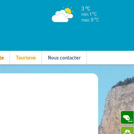
3 °C
min: 1 °C
max: 8 °C
te
Tourisme
Nous contacter