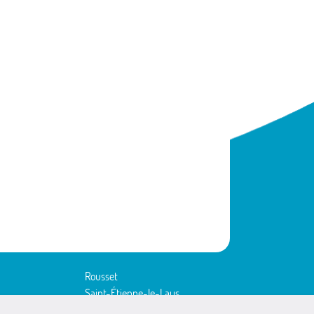
Rousset
Saint-Étienne-le-Laus
Théus