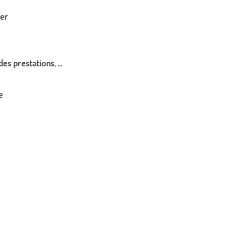
ger
s prestations, ...
e