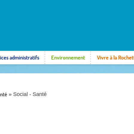
ices administratifs
Environnement
Vivre à la Rochet
anté
» Social - Santé