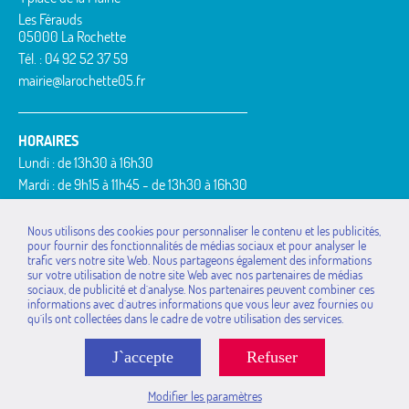
Les Férauds
05000 La Rochette
Tél. : 04 92 52 37 59
mairie@larochette05.fr
HORAIRES
Lundi : de 13h30 à 16h30
Mardi : de 9h15 à 11h45 - de 13h30 à 16h30
Mercredi : de 9h15 à 11h45
Jeudi : de 9h15 à 11h45 - de 13h30 à 16h30
Nous utilisons des cookies pour personnaliser le contenu et les publicités,
pour fournir des fonctionnalités de médias sociaux et pour analyser le
Vendredi : de 9h15 à 11h45
trafic vers notre site Web. Nous partageons également des informations
MAIRIES DE LA
La Bâtie-Vieille
Rousset
sur votre utilisation de notre site Web avec nos partenaires de médias
COMMUNAUTÉ DE
sociaux, de publicité et d`analyse. Nos partenaires peuvent combiner ces
La Rochette
Saint-Étienne-le-Laus
COMMUNES
informations avec d`autres informations que vous leur avez fournies ou
Montgardin
Théus
qu`ils ont collectées dans le cadre de votre utilisation des services.
Avançon
Piégut
Valserres
Bréziers
Rambaud
Venterol
J`accepte
Refuser
Espinasses
Remollon
La Bâtie-Neuve
Rochebrune
Modifier les paramètres
Mentions légales
www.pimentrouge.fr