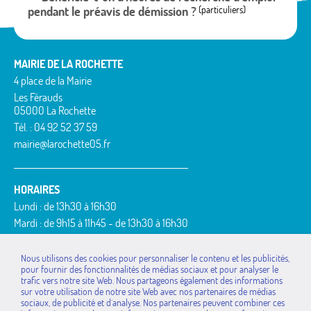
pendant le préavis de démission ?
(particuliers)
MAIRIE DE LA ROCHETTE
4 place de la Mairie
Les Férauds
05000 La Rochette
Tél. : 04 92 52 37 59
mairie@larochette05.fr
HORAIRES
Lundi : de 13h30 à 16h30
Mardi : de 9h15 à 11h45 - de 13h30 à 16h30
Mercredi : de 9h15 à 11h45
Jeudi : de 9h15 à 11h45 - de 13h30 à 16h30
Nous utilisons des cookies pour personnaliser le contenu et les publicités,
pour fournir des fonctionnalités de médias sociaux et pour analyser le
Vendredi : de 9h15 à 11h45
trafic vers notre site Web. Nous partageons également des informations
MAIRIES DE LA
La Bâtie-Vieille
Rousset
sur votre utilisation de notre site Web avec nos partenaires de médias
COMMUNAUTÉ DE
sociaux, de publicité et d`analyse. Nos partenaires peuvent combiner ces
La Rochette
Saint-Étienne-le-Laus