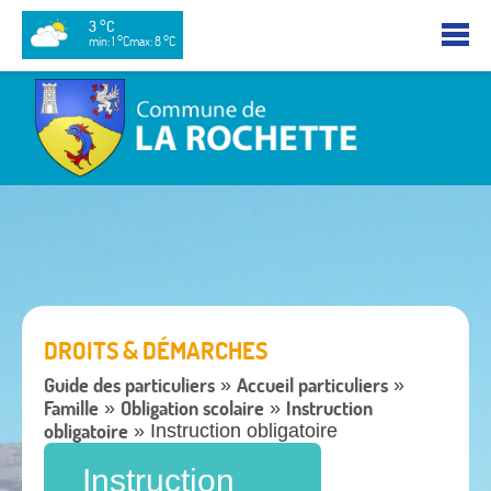
3 °C
min: 1 °C
max: 8 °C
DROITS & DÉMARCHES
Guide des particuliers
Accueil particuliers
»
»
Famille
Obligation scolaire
Instruction
»
»
obligatoire
» Instruction obligatoire
Instruction