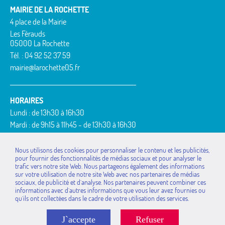
MAIRIE DE LA ROCHETTE
4 place de la Mairie
Les Férauds
05000 La Rochette
Tél. : 04 92 52 37 59
mairie@larochette05.fr
HORAIRES
Lundi : de 13h30 à 16h30
Mardi : de 9h15 à 11h45 - de 13h30 à 16h30
Mercredi : de 9h15 à 11h45
Jeudi : de 9h15 à 11h45 - de 13h30 à 16h30
Nous utilisons des cookies pour personnaliser le contenu et les publicités,
pour fournir des fonctionnalités de médias sociaux et pour analyser le
Vendredi : de 9h15 à 11h45
trafic vers notre site Web. Nous partageons également des informations
MAIRIES DE LA
La Bâtie-Vieille
Rousset
sur votre utilisation de notre site Web avec nos partenaires de médias
COMMUNAUTÉ DE
sociaux, de publicité et d`analyse. Nos partenaires peuvent combiner ces
La Rochette
Saint-Étienne-le-Laus
COMMUNES
informations avec d`autres informations que vous leur avez fournies ou
Montgardin
Théus
qu`ils ont collectées dans le cadre de votre utilisation des services.
Avançon
Piégut
Valserres
Bréziers
Rambaud
Venterol
J`accepte
Refuser
Espinasses