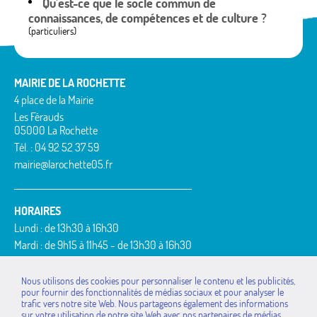
Qu'est-ce que le socle commun de
connaissances, de compétences et de culture ?
(particuliers)
MAIRIE DE LA ROCHETTE
4 place de la Mairie
Les Férauds
05000 La Rochette
Tél. : 04 92 52 37 59
mairie@larochette05.fr
HORAIRES
Lundi : de 13h30 à 16h30
Mardi : de 9h15 à 11h45 - de 13h30 à 16h30
Mercredi : de 9h15 à 11h45
Jeudi : de 9h15 à 11h45 - de 13h30 à 16h30
Nous utilisons des cookies pour personnaliser le contenu et les publicités,
pour fournir des fonctionnalités de médias sociaux et pour analyser le
Vendredi : de 9h15 à 11h45
trafic vers notre site Web. Nous partageons également des informations
MAIRIES DE LA
La Bâtie-Vieille
Rousset
sur votre utilisation de notre site Web avec nos partenaires de médias