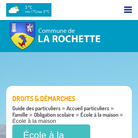
3 °C
min: 1 °C
max: 8 °C
DROITS & DÉMARCHES
Guide des particuliers
Accueil particuliers
»
»
Famille
Obligation scolaire
École à la maison
»
»
»
École à la maison
École à la