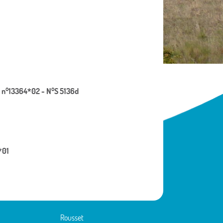
fa n°13364*02 - N°S 5136d
*01
Rousset