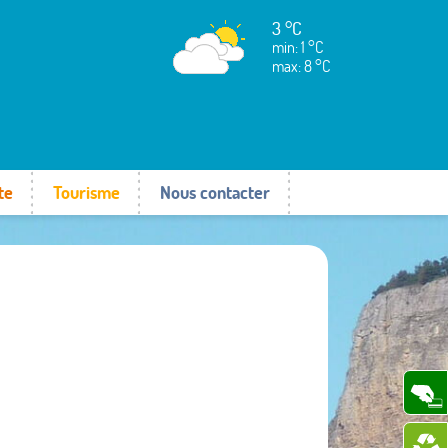
3 °C
min: 1 °C
max: 8 °C
te
Tourisme
Nous contacter