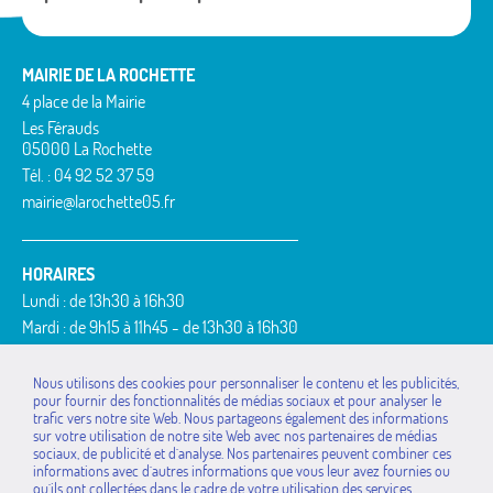
MAIRIE DE LA ROCHETTE
4 place de la Mairie
Les Férauds
05000 La Rochette
Tél. : 04 92 52 37 59
mairie@larochette05.fr
HORAIRES
Lundi : de 13h30 à 16h30
Mardi : de 9h15 à 11h45 - de 13h30 à 16h30
Mercredi : de 9h15 à 11h45
Jeudi : de 9h15 à 11h45 - de 13h30 à 16h30
Nous utilisons des cookies pour personnaliser le contenu et les publicités,
pour fournir des fonctionnalités de médias sociaux et pour analyser le
Vendredi : de 9h15 à 11h45
trafic vers notre site Web. Nous partageons également des informations
MAIRIES DE LA
La Bâtie-Vieille
Rousset
sur votre utilisation de notre site Web avec nos partenaires de médias
COMMUNAUTÉ DE
sociaux, de publicité et d`analyse. Nos partenaires peuvent combiner ces
La Rochette
Saint-Étienne-le-Laus
COMMUNES
informations avec d`autres informations que vous leur avez fournies ou
Montgardin
Théus
qu`ils ont collectées dans le cadre de votre utilisation des services.
Avançon