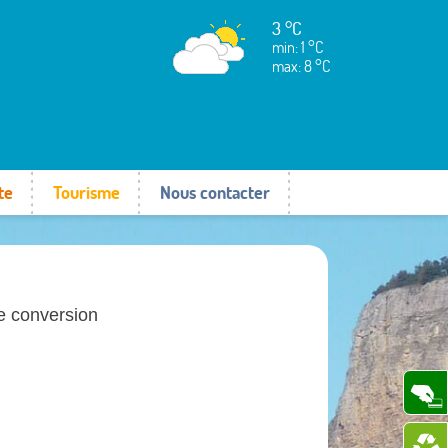
3 °C
min: 1 °C
max: 8 °C
te
Tourisme
Nous contacter
 conversion