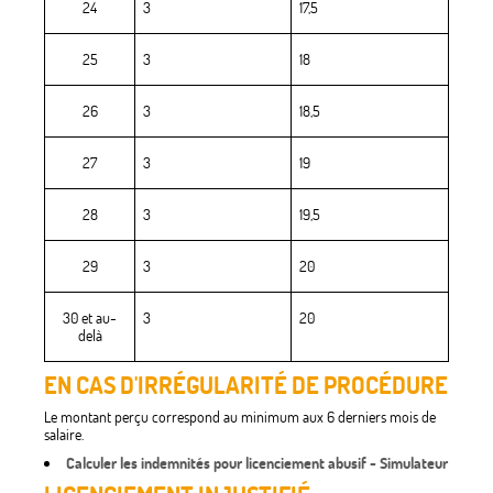
24
3
17,5
25
3
18
26
3
18,5
27
3
19
28
3
19,5
29
3
20
30 et au-
3
20
delà
EN CAS D'IRRÉGULARITÉ DE PROCÉDURE
Le montant perçu correspond au minimum aux 6 derniers mois de
salaire.
Calculer les indemnités pour licenciement abusif - Simulateur