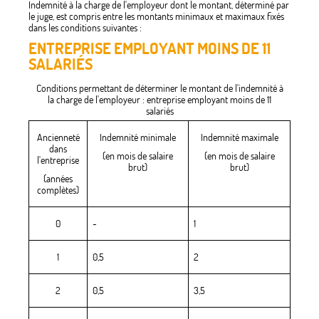
Indemnité à la charge de l'employeur dont le montant, déterminé par
le juge, est compris entre les montants minimaux et maximaux fixés
dans les conditions suivantes :
ENTREPRISE EMPLOYANT MOINS DE 11
SALARIÉS
Conditions permettant de déterminer le montant de l'indemnité à
la charge de l'employeur : entreprise employant moins de 11
salariés
Ancienneté
Indemnité minimale
Indemnité maximale
dans
(en mois de salaire
(en mois de salaire
l'entreprise
brut)
brut)
(années
complètes)
0
-
1
1
0,5
2
2
0,5
3,5