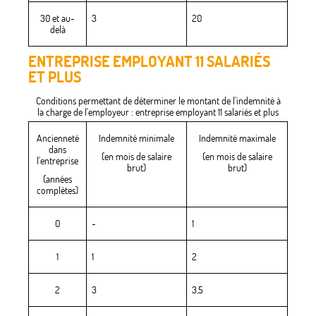
30 et au-
3
20
delà
ENTREPRISE EMPLOYANT 11 SALARIÉS
ET PLUS
Conditions permettant de déterminer le montant de l'indemnité à
la charge de l'employeur : entreprise employant 11 salariés et plus
Ancienneté
Indemnité minimale
Indemnité maximale
dans
(en mois de salaire
(en mois de salaire
l'entreprise
brut)
brut)
(années
complètes)
0
-
1
1
1
2
2
3
3,5