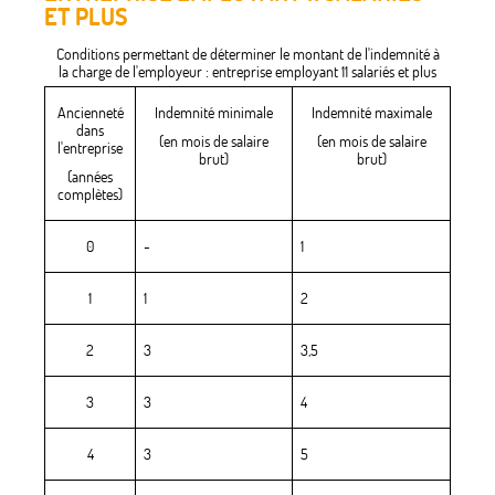
ET PLUS
Conditions permettant de déterminer le montant de l'indemnité à
la charge de l'employeur : entreprise employant 11 salariés et plus
Ancienneté
Indemnité minimale
Indemnité maximale
dans
(en mois de salaire
(en mois de salaire
l'entreprise
brut)
brut)
(années
complètes)
0
-
1
1
1
2
2
3
3,5
3
3
4
4
3
5