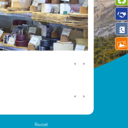
<
>
<
>
Rousset